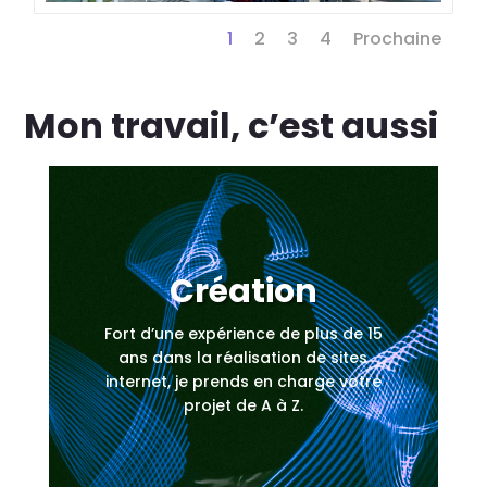
1
2
3
4
Prochaine
Mon travail, c’est aussi
Création
Fort d’une expérience de plus de 15
ans dans la réalisation de sites
internet, je prends en charge votre
projet de A à Z.