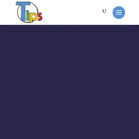
MON TRAVAIL
My Albert
Missionné par Maxime de My Albert
Ltd avec qui je travaille
régulièrement.