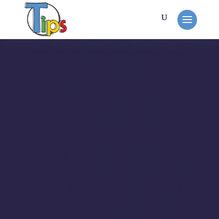
MON TRAVAIL
ETP Romandie
Missionné par Jean-Claude de
Haymoz design avec qui je travaille
régulièrement.