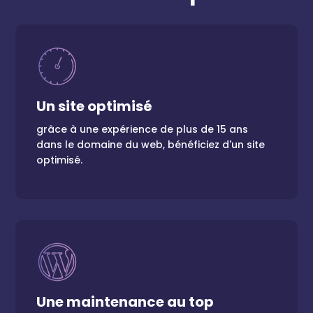
Un site gagnant
Un site optimisé
Un site rapide, c'est des utilisateurs qui restent
grâce à une expérience de plus de 15 ans
et une meilleure indexation.
dans le domaine du web, bénéficiez d'un site
optimisé.
Un webmaster serein
Une maintenance au top
Plus besoin de stresser pour maintenir votre