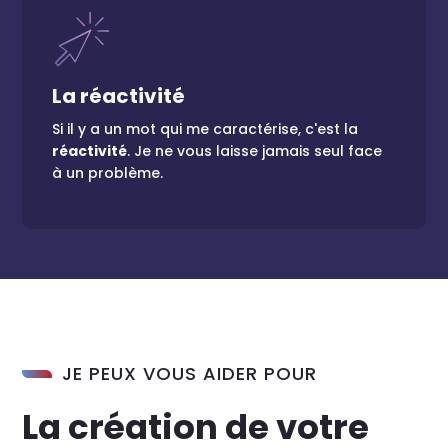
Vous n'êtes jamais seul
La réactivité
Quelque soit votre souci, j'interviens toujours
aussi vite que possible (en général dans la
Si il y a un mot qui me caractérise, c'est la
demi-heure).
réactivité
. Je ne vous laisse jamais seul face
à un problème.
JE PEUX VOUS AIDER POUR
La création de votre