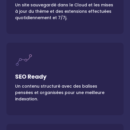
Un site sauvegardé dans le Cloud et les mises
site à jour. Tout est toujours à jour !
à jour du thème et des extensions effectuées
quotidiennement et 7/7j.
SEO Ready
SEO Ready
Des moteurs de recherche heureux et un
Un contenu structuré avec des balises
contenu bien indéxé.
pensées et organisées pour une meilleure
indexation.