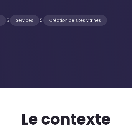
e
Services
Création de sites vitrines
5
5
Le contexte