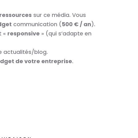
 ressources
sur ce média. Vous
udget
communication (
500 € / an
).
t «
responsive
» (qui s’adapte en
e actualités/blog.
udget de votre entreprise
.