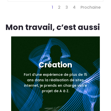
1
2
3
4
Prochaine
Mon travail, c’est aussi
Création
Fort d’une expérience de plus de 15
ans dans la réalisation de sites
internet, je prends en charge votre
projet de A à Z.