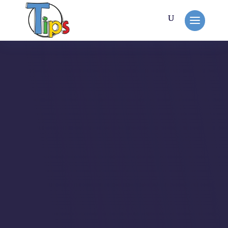
MON TRAVAIL
Laurence Poullaouec
Photographe
J'ai fait la connaissance de
Laurence, photographe de métier,
sur le groupe FB Divi Community.
Elle souhaitait quelques
arrangements cosmétiques pour
son site.