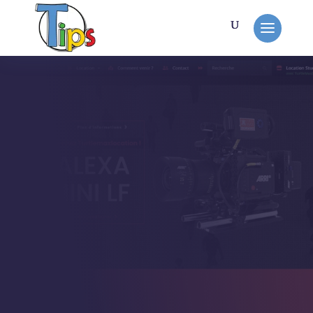
MON TRAVAIL
Turtle Max Location
Missionné par Anthony de Pixel
Diffusion avec qui je travaille
régulièrement.