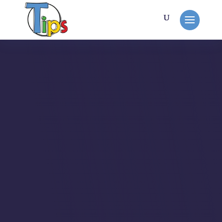
MON TRAVAIL
Framboize in the
kitchen
Ma femme, passionnée de
photographie et de cuisine a fini
par avoir besoin d'un blog culinaire
pour pouvoir partager facilement
ses recettes.