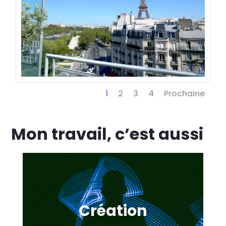
1
2
3
4
Prochaine
Mon travail, c’est aussi
Création