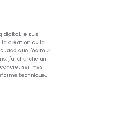
igital, je suis
Lorsque j'ai contacté Pier
la création ou la
avait un gros problème J'
rsuadé que l'éditeur
WordPress / Divi avec un 
ns, j'ai cherché un
à mon activité de photog
concrétiser mes
centaine d'articles et des
orme technique....
à des mises à...
Lire plus
Laurence Poullaouec
Laurence Poullaouec Photogra