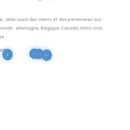
… Mais aussi des clients et des partenaires aux
onde : Allemagne, Belgique, Canada, Etats-Unis,
sse
L
L
L
L