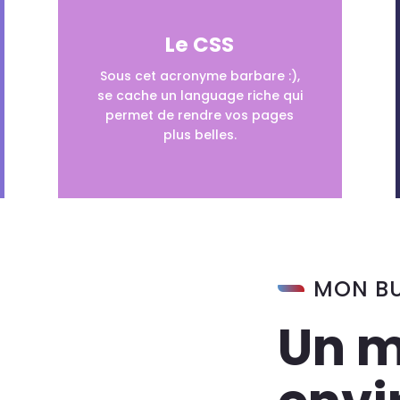
Le CSS
Sous cet acronyme barbare :),
se cache un language riche qui
permet de rendre vos pages
plus belles.
MON B
Un m