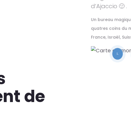
d’Ajaccio 🙂 .
Un bureau magique
quatres coins du m
France, Israël, Sui
L
s
ent de