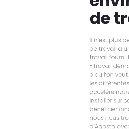
envi
de t
Il n’est plus
de travail a u
travail fourni.
« travail démat
d’où l’on ve
les différent
accéléré not
installer sur 
bénéficier ains
nous nous tro
d’Agosta avec