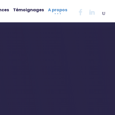
nces
Témoignages
A propos