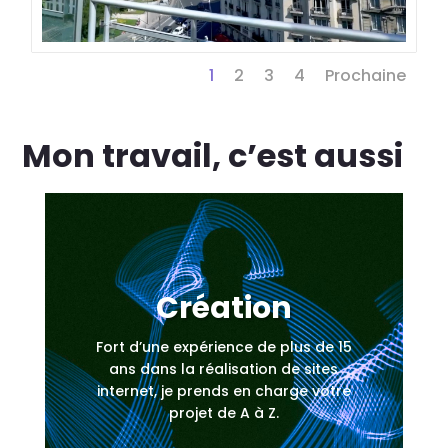
1
2
3
4
Prochaine
Mon travail, c’est aussi
Création
Fort d’une expérience de plus de 15
ans dans la réalisation de sites
internet, je prends en charge votre
projet de A à Z.