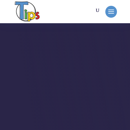
MON TRAVAIL
Mairie de Faverolles
Christian m'a contacté pour que je
puisse attaquer le développement
du site du village. Une fois celui-ci
livré, j'ai commencé à m'occuper
de la maintenance.