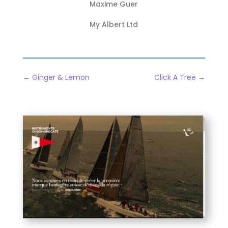
Maxime Guer
My Albert Ltd
←
Ginger & Lemon
Click A Tree
→