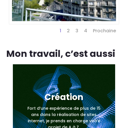
1
2
3
4
Prochaine
Mon travail, c’est aussi
Création
Fort d’une expérience de plus de 15
ans dans la réalisation de sites
internet, je prends en charge votre
projet de A à Z.