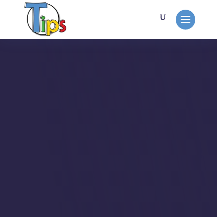
MON TRAVAIL
Chronorégate
Missionné par Maxime de My Albert
Ltd avec qui je travaille
régulièrement.