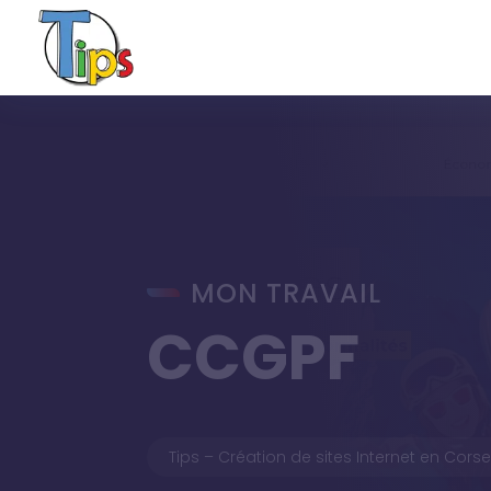
MON TRAVAIL
CCGPF
Tips – Création de sites Internet en Cors