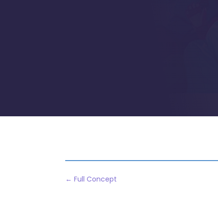
←
Full Concept