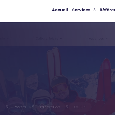
Accueil
Services
Référe
e
Projets
Intégration
CCGPF
5
5
5