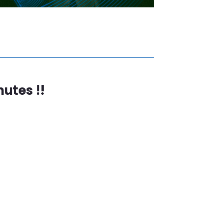
utes !!