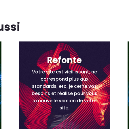
ussi
Refonte
Votre site est vieillissant, ne
correspond plus aux
standards, etc, je cerne vos
besoins et réalise pour vous
la nouvelle version de votre
site.