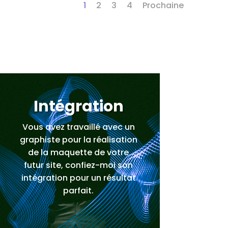
1
2
3
4
Prochaine
Intégration
Vous avez travaillé avec un
graphiste pour la réalisation
de la maquette de votre
futur site, confiez-moi son
intégration pour un résultat
parfait.