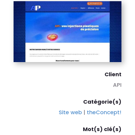
Client
API
Catégorie(s)
Site web
|
theConcept!
Mot(s) clé(s)