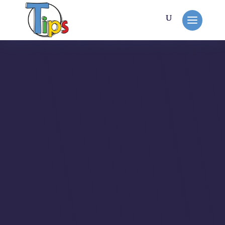
MON TRAVAIL
API
Après avoir contacté Franck pour
lui expliquer l'intérêt d'une refonte et
de ce que ça lui apporterait, il a
accepté mon offre et depuis ne le
regrette pas.