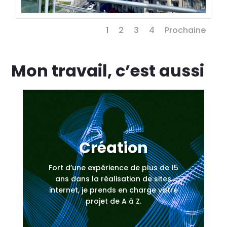
1
2
3
4
Prochaine
Mon travail, c’est aussi
Création
Fort d’une expérience de plus de 15
ans dans la réalisation de sites
internet, je prends en charge votre
projet de A à Z.