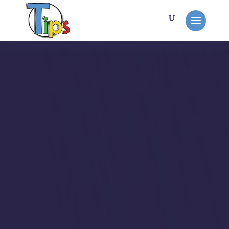
MON TRAVAIL
Mairie de Retheuil
La commune souhaitait mettre en
avant ses richesses patrimoniales
et présenter son village aux futurs
habitants.