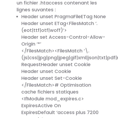
un fichier .htaccess contenant les
lignes suvantes :
Header unset PragmaFileETag None
Header unset ETag<FilesMatch ‘.
(eot|ttf|otf|woff)’>
Header set Access-Control-Allow-
Origin ‘*’
</FilesMatch><FilesMatch ‘\.
(js|css|jpg|png|jpeg|gif|xml|json|txt|pdf
RequestHeader unset Cookie
Header unset Cookie
Header unset Set-Cookie
</FilesMatch># Optimisation
cache fichiers statiques
<IfModule mod_expires.c>
ExpiresActive On
ExpiresDefault ‘access plus 7200