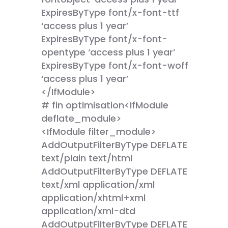
ExpiresByType font/x-font-ttf
‘access plus 1 year’
ExpiresByType font/x-font-
opentype ‘access plus 1 year’
ExpiresByType font/x-font-woff
‘access plus 1 year’
</IfModule>
# fin optimisation<IfModule
deflate_module>
<IfModule filter_module>
AddOutputFilterByType DEFLATE
text/plain text/html
AddOutputFilterByType DEFLATE
text/xml application/xml
application/xhtml+xml
application/xml-dtd
AddOutputFilterByType DEFLATE