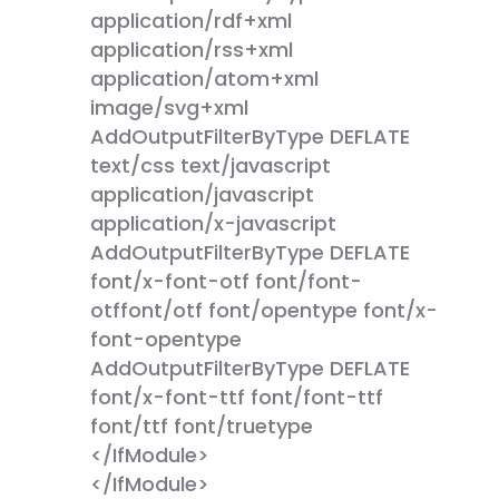
application/rdf+xml
application/rss+xml
application/atom+xml
image/svg+xml
AddOutputFilterByType DEFLATE
text/css text/javascript
application/javascript
application/x-javascript
AddOutputFilterByType DEFLATE
font/x-font-otf font/font-
otffont/otf font/opentype font/x-
font-opentype
AddOutputFilterByType DEFLATE
font/x-font-ttf font/font-ttf
font/ttf font/truetype
</IfModule>
</IfModule>