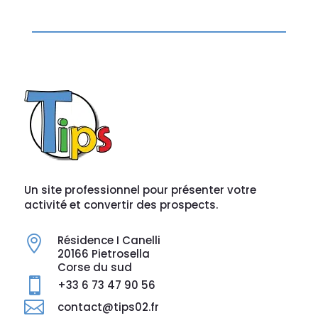
Un site professionnel pour présenter votre
activité et convertir des prospects.
Résidence I Canelli

20166 Pietrosella
Corse du sud

+33 6 73 47 90 56

contact@tips02.fr