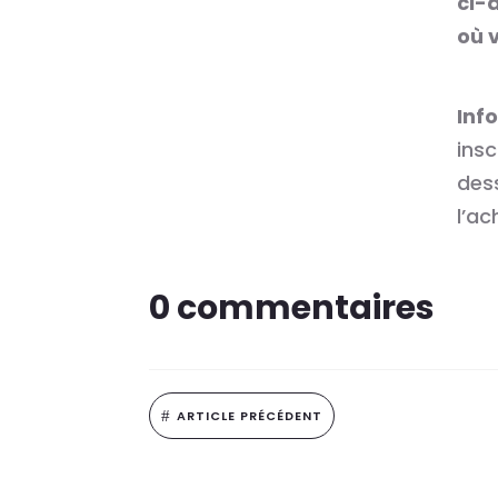
ci-
où v
Inf
insc
dess
l’ac
0 commentaires
#
ARTICLE PRÉCÉDENT