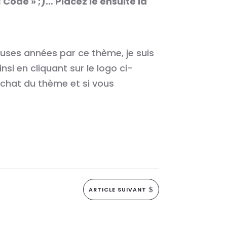
 Code » ;)… Placez le ensuite là
uses années par ce thème, je suis
insi en cliquant sur le logo ci-
achat du thème et si vous
ARTICLE SUIVANT
$