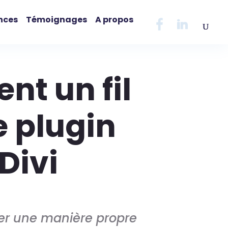
nces
Témoignages
A propos
nt un fil
e plugin
Divi
uver une manière propre