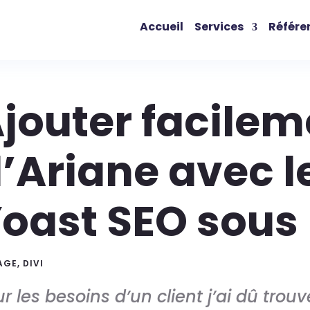
Accueil
Services
Référe
jouter facileme
’Ariane avec l
oast SEO sous 
AGE
,
DIVI
r les besoins d’un client j’ai dû tro