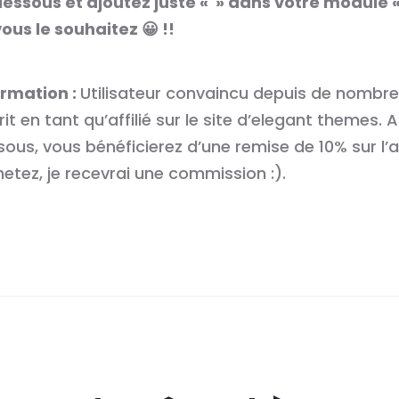
dessous et ajoutez juste « » dans votre module «
ous le souhaitez 😀 !!
ormation :
Utilisateur convaincu depuis de nombre
rit en tant qu’affilié sur le site d’elegant themes. A
ous, vous bénéficierez d’une remise de 10% sur l’
hetez, je recevrai une commission :).