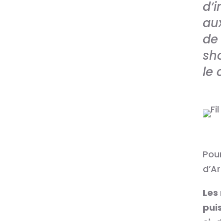
d’i
aux
de
sh
le 
Pour
d’Ar
Les
pui